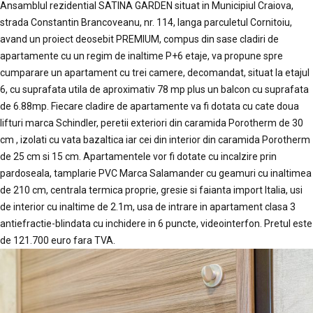
Ansamblul rezidential SATINA GARDEN situat in Municipiul Craiova,
strada Constantin Brancoveanu, nr. 114, langa parculetul Cornitoiu,
avand un proiect deosebit PREMIUM, compus din sase cladiri de
apartamente cu un regim de inaltime P+6 etaje, va propune spre
cumparare un apartament cu trei camere, decomandat, situat la etajul
6, cu suprafata utila de aproximativ 78 mp plus un balcon cu suprafata
de 6.88mp. Fiecare cladire de apartamente va fi dotata cu cate doua
lifturi marca Schindler, peretii exteriori din caramida Porotherm de 30
cm , izolati cu vata bazaltica iar cei din interior din caramida Porotherm
de 25 cm si 15 cm. Apartamentele vor fi dotate cu incalzire prin
pardoseala, tamplarie PVC Marca Salamander cu geamuri cu inaltimea
de 210 cm, centrala termica proprie, gresie si faianta import Italia, usi
de interior cu inaltime de 2.1m, usa de intrare in apartament clasa 3
antiefractie-blindata cu inchidere in 6 puncte, videointerfon. Pretul este
de 121.700 euro fara TVA.