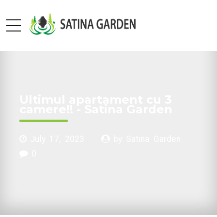
Ultimul apartament cu 3
camere!! - Satina Garden
July 17, 2023
by Satina Garden
0