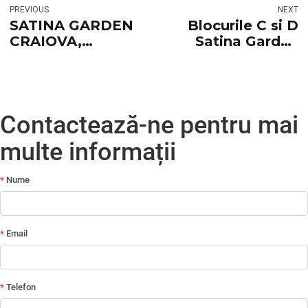
PREVIOUS
NEXT
SATINA GARDEN
Blocurile C si D
CRAIOVA,
Satina Garden
complexul
prind contur
rezidențial care
înseamnă mai
mult decât ACASĂ