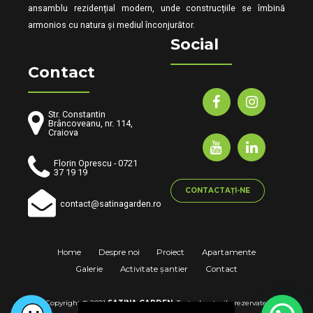
ansamblu rezidențial modern, unde construcțiile se îmbină
armonios cu natura și mediul înconjurător.
Social
Contact
Str. Constantin
Brâncoveanu, nr. 114,
Craiova
Florin Oprescu - 0721
37 19 19
CONTACTAȚI-NE
contact@satinagarden.ro
Home
Despre noi
Proiect
Apartamente
Galerie
Activitate șantier
Contact
Copyright © 2021
SATINA GARDEN.
Toate drepturile rezervate.