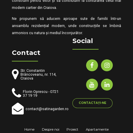
construim pentru viitor și să contribuim la conturarea celui mai
modern cartier din Craiova.
Ne propunem să aducem aproape sute de familii într-un
ansamblu rezidențial modern, unde construcțiile se îmbină
armonios cu natura și mediul înconjurător.
Social
Contact
Str. Constantin
Brâncoveanu, nr. 114,
Craiova
Florin Oprescu - 0721
37 19 19
CONTACTAȚI-NE
contact@satinagarden.ro
Home
Despre noi
Proiect
Apartamente