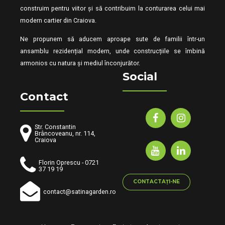
construim pentru viitor și să contribuim la conturarea celui mai
modern cartier din Craiova.
Ne propunem să aducem aproape sute de familii într-un
ansamblu rezidențial modern, unde construcțiile se îmbină
armonios cu natura și mediul înconjurător.
Social
Contact
Str. Constantin
Brâncoveanu, nr. 114,
Craiova
Florin Oprescu - 0721
37 19 19
CONTACTAȚI-NE
contact@satinagarden.ro