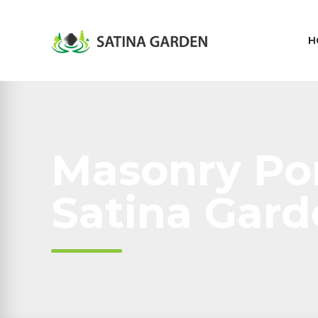
H
Masonry Port
Satina Gar