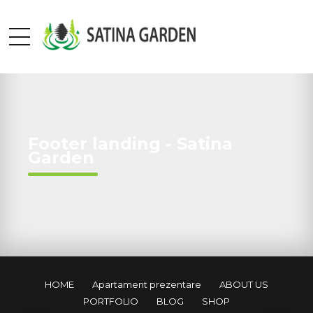
Footer landing - Satina
Garden
HOME
Apartament prezentare
ABOUT US
PORTFOLIO
BLOG
SHOP