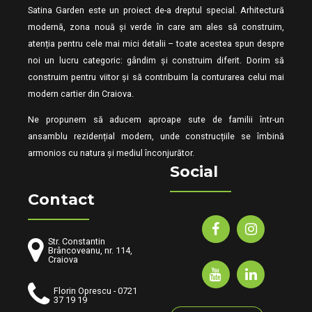
maximise the long tail.
Satina Garden este un proiect de-a dreptul special. Arhitectură
modernă, zona nouă și verde în care am ales să construim,
atenția pentru cele mai mici detalii – toate acestea spun despre
noi un lucru categoric: gândim și construim diferit. Dorim să
construim pentru viitor și să contribuim la conturarea celui mai
modern cartier din Craiova.
Ne propunem să aducem aproape sute de familii într-un
ansamblu rezidențial modern, unde construcțiile se îmbină
armonios cu natura și mediul înconjurător.
Social
Contact
Str. Constantin
Brâncoveanu, nr. 114,
Craiova
Florin Oprescu - 0721
37 19 19