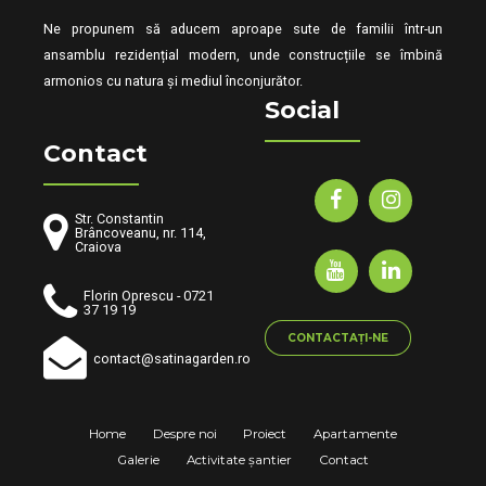
Ne propunem să aducem aproape sute de familii într-un
ansamblu rezidențial modern, unde construcțiile se îmbină
armonios cu natura și mediul înconjurător.
Social
Contact
Str. Constantin
Brâncoveanu, nr. 114,
Craiova
Florin Oprescu - 0721
37 19 19
CONTACTAȚI-NE
contact@satinagarden.ro
Home
Despre noi
Proiect
Apartamente
Galerie
Activitate șantier
Contact