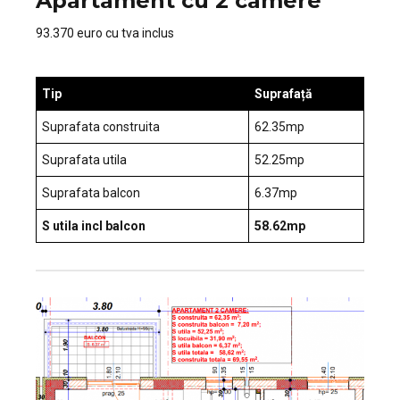
Apartament cu 2 camere
93.370 euro cu tva inclus
Tip
Suprafață
Suprafata construita
62.35mp
Suprafata utila
52.25mp
Suprafata balcon
6.37mp
S utila incl balcon
58.62mp